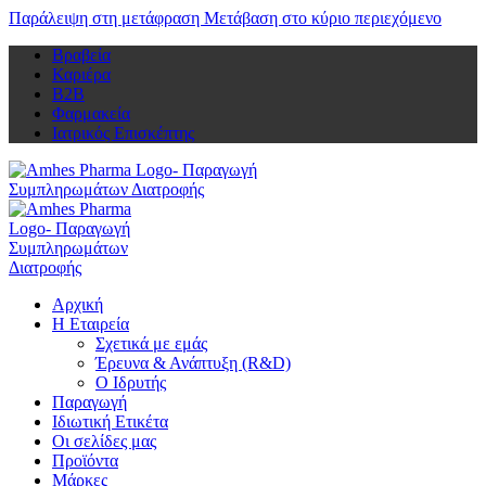
Παράλειψη στη μετάφραση
Μετάβαση στο κύριο περιεχόμενο
Βραβεία
Καριέρα
Β2Β
Φαρμακεία
Ιατρικός Επισκέπτης
Αρχική
Η Εταιρεία
Σχετικά με εμάς
Έρευνα & Ανάπτυξη (R&D)
Ο Ιδρυτής
Παραγωγή
Ιδιωτική Ετικέτα
Οι σελίδες μας
Προϊόντα
Μάρκες