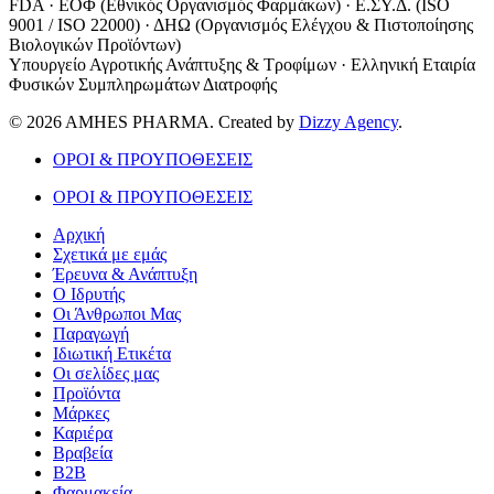
FDA · ΕΟΦ (Εθνικός Οργανισμός Φαρμάκων) · Ε.ΣΥ.Δ. (ISO
9001 / ISO 22000) · ΔΗΩ (Οργανισμός Ελέγχου & Πιστοποίησης
Βιολογικών Προϊόντων)
Υπουργείο Αγροτικής Ανάπτυξης & Τροφίμων · Ελληνική Εταιρία
Φυσικών Συμπληρωμάτων Διατροφής
© 2026 AMHES PHARMA. Created by
Dizzy Agency
.
ΟΡΟΙ & ΠΡΟΥΠΟΘΕΣΕΙΣ
ΟΡΟΙ & ΠΡΟΥΠΟΘΕΣΕΙΣ
Αρχική
Σχετικά με εμάς
Έρευνα & Ανάπτυξη
Ο Ιδρυτής
Οι Άνθρωποι Μας
Παραγωγή
Ιδιωτική Ετικέτα
Οι σελίδες μας
Προϊόντα
Μάρκες
Καριέρα
Βραβεία
B2B
Φαρμακεία