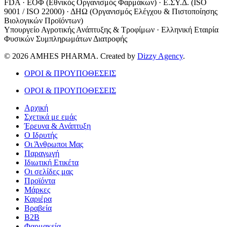
FDA · ΕΟΦ (Εθνικός Οργανισμός Φαρμάκων) · Ε.ΣΥ.Δ. (ISO
9001 / ISO 22000) · ΔΗΩ (Οργανισμός Ελέγχου & Πιστοποίησης
Βιολογικών Προϊόντων)
Υπουργείο Αγροτικής Ανάπτυξης & Τροφίμων · Ελληνική Εταιρία
Φυσικών Συμπληρωμάτων Διατροφής
© 2026 AMHES PHARMA. Created by
Dizzy Agency
.
ΟΡΟΙ & ΠΡΟΥΠΟΘΕΣΕΙΣ
ΟΡΟΙ & ΠΡΟΥΠΟΘΕΣΕΙΣ
Αρχική
Σχετικά με εμάς
Έρευνα & Ανάπτυξη
Ο Ιδρυτής
Οι Άνθρωποι Μας
Παραγωγή
Ιδιωτική Ετικέτα
Οι σελίδες μας
Προϊόντα
Μάρκες
Καριέρα
Βραβεία
B2B
Φαρμακεία
English