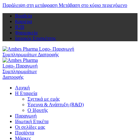
Παράλειψη στη μετάφραση
Μετάβαση στο κύριο περιεχόμενο
Βραβεία
Καριέρα
Β2Β
Φαρμακεία
Ιατρικός Επισκέπτης
Αρχική
Η Εταιρεία
Σχετικά με εμάς
Έρευνα & Ανάπτυξη (R&D)
Ο Ιδρυτής
Παραγωγή
Ιδιωτική Ετικέτα
Οι σελίδες μας
Προϊόντα
Μάρκες