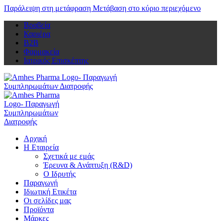
Παράλειψη στη μετάφραση
Μετάβαση στο κύριο περιεχόμενο
Βραβεία
Καριέρα
Β2Β
Φαρμακεία
Ιατρικός Επισκέπτης
Αρχική
Η Εταιρεία
Σχετικά με εμάς
Έρευνα & Ανάπτυξη (R&D)
Ο Ιδρυτής
Παραγωγή
Ιδιωτική Ετικέτα
Οι σελίδες μας
Προϊόντα
Μάρκες