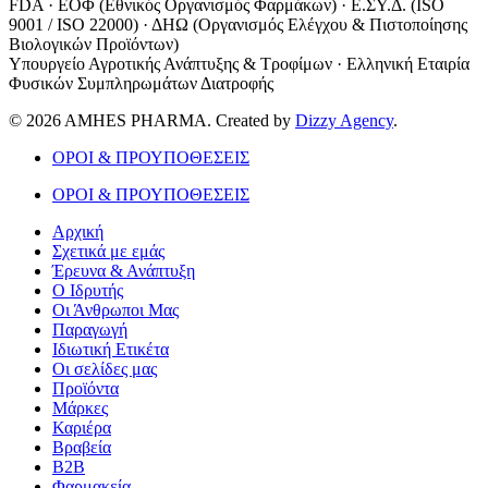
FDA · ΕΟΦ (Εθνικός Οργανισμός Φαρμάκων) · Ε.ΣΥ.Δ. (ISO
9001 / ISO 22000) · ΔΗΩ (Οργανισμός Ελέγχου & Πιστοποίησης
Βιολογικών Προϊόντων)
Υπουργείο Αγροτικής Ανάπτυξης & Τροφίμων · Ελληνική Εταιρία
Φυσικών Συμπληρωμάτων Διατροφής
© 2026 AMHES PHARMA. Created by
Dizzy Agency
.
ΟΡΟΙ & ΠΡΟΥΠΟΘΕΣΕΙΣ
ΟΡΟΙ & ΠΡΟΥΠΟΘΕΣΕΙΣ
Αρχική
Σχετικά με εμάς
Έρευνα & Ανάπτυξη
Ο Ιδρυτής
Οι Άνθρωποι Μας
Παραγωγή
Ιδιωτική Ετικέτα
Οι σελίδες μας
Προϊόντα
Μάρκες
Καριέρα
Βραβεία
B2B
Φαρμακεία