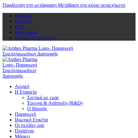
Παράλειψη στη μετάφραση
Μετάβαση στο κύριο περιεχόμενο
Βραβεία
Καριέρα
Β2Β
Φαρμακεία
Ιατρικός Επισκέπτης
Αρχική
Η Εταιρεία
Σχετικά με εμάς
Έρευνα & Ανάπτυξη (R&D)
Ο Ιδρυτής
Παραγωγή
Ιδιωτική Ετικέτα
Οι σελίδες μας
Προϊόντα
Μάρκες