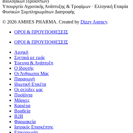
Βιολογικών Προϊόντων)
Υπουργείο Αγροτικής Ανάπτυξης & Τροφίμων · Ελληνική Εταιρία
Φυσικών Συμπληρωμάτων Διατροφής
© 2026 AMHES PHARMA. Created by
Dizzy Agency
.
ΟΡΟΙ & ΠΡΟΥΠΟΘΕΣΕΙΣ
ΟΡΟΙ & ΠΡΟΥΠΟΘΕΣΕΙΣ
Αρχική
Σχετικά με εμάς
Έρευνα & Ανάπτυξη
Ο Ιδρυτής
Οι Άνθρωποι Μας
Παραγωγή
Ιδιωτική Ετικέτα
Οι σελίδες μας
Προϊόντα
Μάρκες
Καριέρα
Βραβεία
B2B
Φαρμακεία
Ιατρικός Επισκέπτης
Επικοινωνία