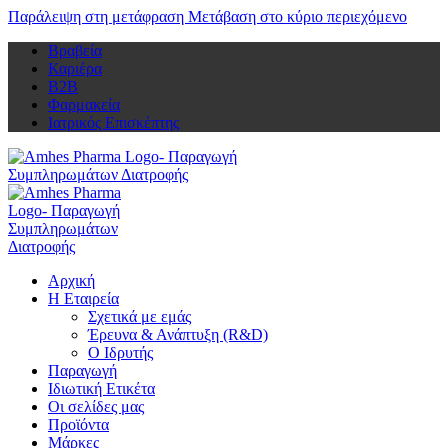
Παράλειψη στη μετάφραση
Μετάβαση στο κύριο περιεχόμενο
Βραβεία
Καριέρα
Β2Β
Φαρμακεία
Ιατρικός Επισκέπτης
Αρχική
Η Εταιρεία
Σχετικά με εμάς
Έρευνα & Ανάπτυξη (R&D)
Ο Ιδρυτής
Παραγωγή
Ιδιωτική Ετικέτα
Οι σελίδες μας
Προϊόντα
Μάρκες