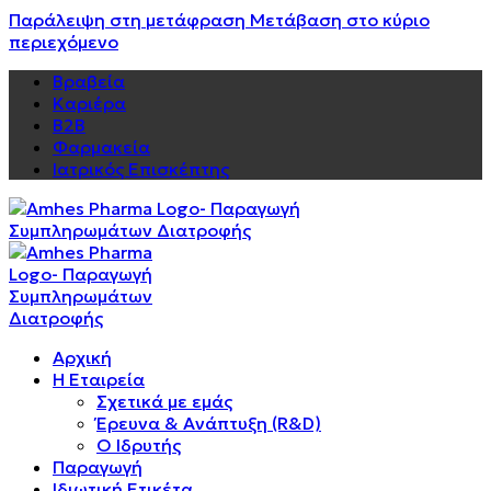
Παράλειψη στη μετάφραση
Μετάβαση στο κύριο
περιεχόμενο
Βραβεία
Καριέρα
Β2Β
Φαρμακεία
Ιατρικός Επισκέπτης
Αρχική
Η Εταιρεία
Σχετικά με εμάς
Έρευνα & Ανάπτυξη (R&D)
Ο Ιδρυτής
Παραγωγή
Ιδιωτική Ετικέτα