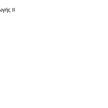
γής ΙΙ