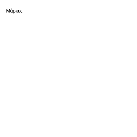
Μάρκες
ΕΤΑΙΡΕΙΑ
Σχετικά με εμάς
Καριέρα
Επικοινωνία
ΥΠΗΡΕΣΙΕΣ
Παραγωγή
Ιδιωτική Ετικέτα
Έρευνα & Ανάπτυξη (R&D)