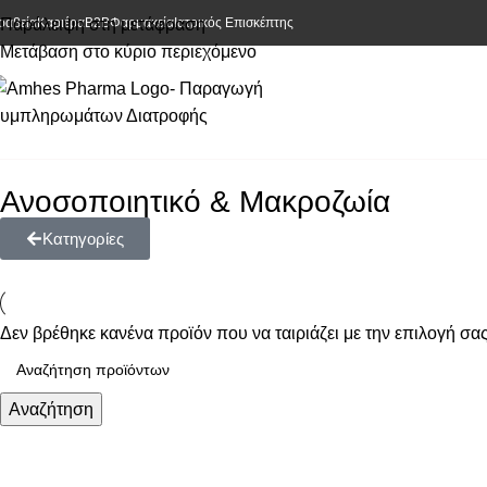
ραβεία
Παράλειψη στη μετάφραση
Καριέρα
Β2Β
Φαρμακεία
Ιατρικός Επισκέπτης
Μετάβαση στο κύριο περιεχόμενο
Ανοσοποιητικό & Μακροζωία
Κατηγορίες
Δεν βρέθηκε κανένα προϊόν που να ταιριάζει με την επιλογή σας
Αναζήτηση