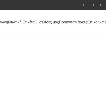
γωγή
Ιδιωτική Ετικέτα
Οι σελίδες μας
Προϊόντα
Μάρκες
Επικοινων