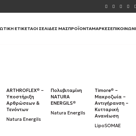
ΙΩΤΙΚΉ ΕΤΙΚΈΤΑ
ΟΙ ΣΕΛΊΔΕΣ ΜΑΣ
ΠΡΟΪΌΝΤΑ
ΜΆΡΚΕΣ
ΕΠΙΚΟΙΝΩΝ
ARTHROFLEX® –
Πολυβιταμίνη
Timore® –
Υποστήριξη
NATURA
Μακροζωία –
Αρθρώσεων &
ENERGILS®
Αντιγήρανση –
Τενόντων
Κυτταρική
Natura Energils
Ανανέωση
Natura Energils
LipoSOMAE