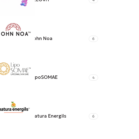
John Noa
6
LipoSOMAE
4
Natura Energils
6