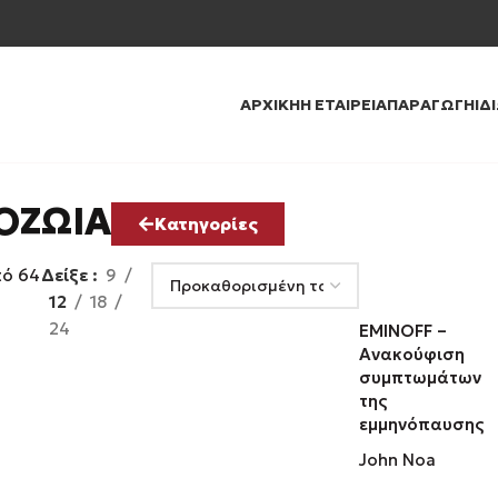
ΑΡΧΙΚΉ
Η ΕΤΑΙΡΕΊΑ
ΠΑΡΑΓΩΓΉ
ΙΔ
ΟΖΩΊΑ
Κατηγορίες
πό 64
Δείξε
9
12
18
24
EMINOFF –
Ανακούφιση
συμπτωμάτων
της
εμμηνόπαυσης
John Noa