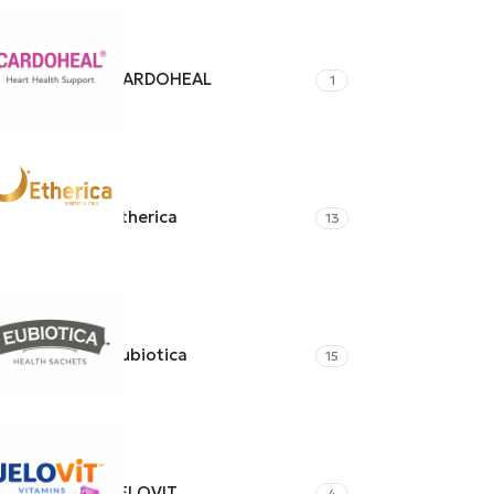
CARDOHEAL
1
Etherica
13
Eubiotica
15
JELOVIT
4