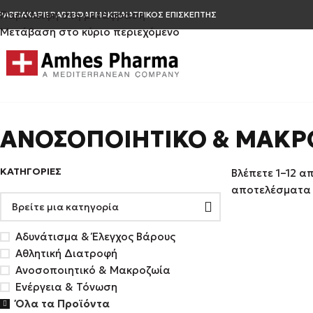
Παράλειψη στη μετάφραση
ΡΑΒΕΊΑ
ΚΑΡΙΈΡΑ
Β2Β
ΦΑΡΜΑΚΕΊΑ
ΙΑΤΡΙΚΌΣ ΕΠΙΣΚΈΠΤΗΣ
Μετάβαση στο κύριο περιεχόμενο
ΑΝΟΣΟΠΟΙΗΤΙΚΌ & ΜΑΚΡ
ΚΑΤΗΓΟΡΊΕΣ
Βλέπετε 1–12 α
αποτελέσματα
Αδυνάτισμα & Έλεγχος Βάρους
Αθλητική Διατροφή
Ανοσοποιητικό & Μακροζωία
Ενέργεια & Τόνωση
Όλα τα Προϊόντα