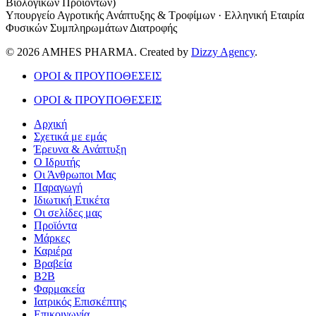
Βιολογικών Προϊόντων)
Υπουργείο Αγροτικής Ανάπτυξης & Τροφίμων · Ελληνική Εταιρία
Φυσικών Συμπληρωμάτων Διατροφής
© 2026 AMHES PHARMA. Created by
Dizzy Agency
.
ΟΡΟΙ & ΠΡΟΥΠΟΘΕΣΕΙΣ
ΟΡΟΙ & ΠΡΟΥΠΟΘΕΣΕΙΣ
Αρχική
Σχετικά με εμάς
Έρευνα & Ανάπτυξη
Ο Ιδρυτής
Οι Άνθρωποι Μας
Παραγωγή
Ιδιωτική Ετικέτα
Οι σελίδες μας
Προϊόντα
Μάρκες
Καριέρα
Βραβεία
B2B
Φαρμακεία
Ιατρικός Επισκέπτης
Επικοινωνία