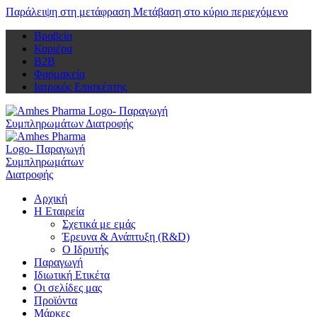
Παράλειψη στη μετάφραση
Μετάβαση στο κύριο περιεχόμενο
Βραβεία
Καριέρα
Β2Β
Φαρμακεία
Ιατρικός Επισκέπτης
Αρχική
Η Εταιρεία
Σχετικά με εμάς
Έρευνα & Ανάπτυξη (R&D)
Ο Ιδρυτής
Παραγωγή
Ιδιωτική Ετικέτα
Οι σελίδες μας
Προϊόντα
Μάρκες