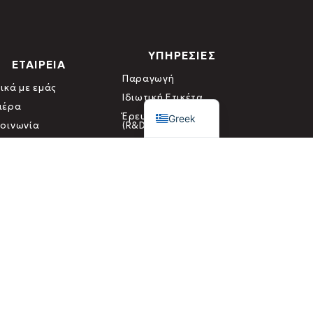
ΥΠΗΡΕΣΙΕΣ
ΕΤΑΙΡΕΙΑ
Παραγωγή
ικά με εμάς
English
Ιδιωτική Ετικέτα
ιέρα
Έρευνα & Ανάπτυξη
Greek
κοινωνία
(R&D)
 Ελέγχου & Πιστοποίησης Βιολογικών Προϊόντων)
οφής
ΟΡΟΙ & ΠΡΟΥΠΟΘΕΣΕΙΣ