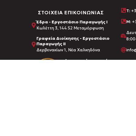
Τ
: +
ΣΤΟΙΧΕΙΑ ΕΠΙΚΟΙΝΩΝΙΑΣ
M:
+3
Έδρα - Εργοστάσιο Παραγωγής Ι
Kωλέττη 3, 144 52 Μεταμόρφωση
Δευ
Γραφεία Διοίκησης - Εργοστάσιο
8:00
Παραγωγής ΙΙ
Δερβενακίων 1, Νέα Χαλκηδόνα
inf
Διαπιστεύσεις από:
FDA · ΕΟΦ (Εθνικός Οργανισμός Φ
Υπουργείο Αγροτικής Ανάπτυξης 
© 2026 AMHES PHARMA. CREATED BY
DIZZY AGENCY