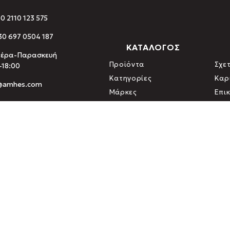
30 2110 123 575
0 697 0504 187
ΚΑΤΑΛΟΓΟΣ
τέρα-Παρασκευή
Προϊόντα
Σχετ
-18:00
Κατηγορίες
Καρ
o@amhes.com
Μάρκες
Επι
αρμάκων) · Ε.ΣΥ.Δ. (ISO 9001 / ISO 22000) · ΔΗΩ (Οργανισμός
& Τροφίμων · Ελληνική Εταιρία Φυσικών Συμπληρωμάτων Διατρ
.