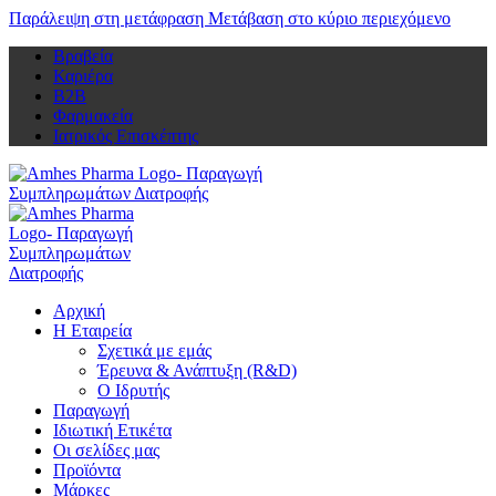
Παράλειψη στη μετάφραση
Μετάβαση στο κύριο περιεχόμενο
Βραβεία
Καριέρα
Β2Β
Φαρμακεία
Ιατρικός Επισκέπτης
Αρχική
Η Εταιρεία
Σχετικά με εμάς
Έρευνα & Ανάπτυξη (R&D)
Ο Ιδρυτής
Παραγωγή
Ιδιωτική Ετικέτα
Οι σελίδες μας
Προϊόντα
Μάρκες