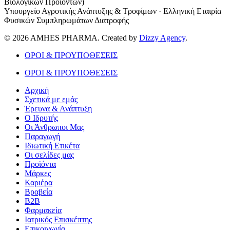
Βιολογικών Προϊόντων)
Υπουργείο Αγροτικής Ανάπτυξης & Τροφίμων · Ελληνική Εταιρία
Φυσικών Συμπληρωμάτων Διατροφής
© 2026 AMHES PHARMA. Created by
Dizzy Agency
.
ΟΡΟΙ & ΠΡΟΥΠΟΘΕΣΕΙΣ
ΟΡΟΙ & ΠΡΟΥΠΟΘΕΣΕΙΣ
Αρχική
Σχετικά με εμάς
Έρευνα & Ανάπτυξη
Ο Ιδρυτής
Οι Άνθρωποι Μας
Παραγωγή
Ιδιωτική Ετικέτα
Οι σελίδες μας
Προϊόντα
Μάρκες
Καριέρα
Βραβεία
B2B
Φαρμακεία
Ιατρικός Επισκέπτης
Επικοινωνία