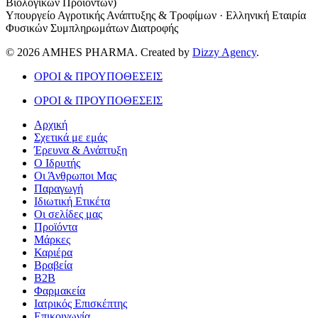
Βιολογικών Προϊόντων)
Υπουργείο Αγροτικής Ανάπτυξης & Τροφίμων · Ελληνική Εταιρία
Φυσικών Συμπληρωμάτων Διατροφής
© 2026 AMHES PHARMA. Created by
Dizzy Agency
.
ΟΡΟΙ & ΠΡΟΥΠΟΘΕΣΕΙΣ
ΟΡΟΙ & ΠΡΟΥΠΟΘΕΣΕΙΣ
Αρχική
Σχετικά με εμάς
Έρευνα & Ανάπτυξη
Ο Ιδρυτής
Οι Άνθρωποι Μας
Παραγωγή
Ιδιωτική Ετικέτα
Οι σελίδες μας
Προϊόντα
Μάρκες
Καριέρα
Βραβεία
B2B
Φαρμακεία
Ιατρικός Επισκέπτης
Επικοινωνία