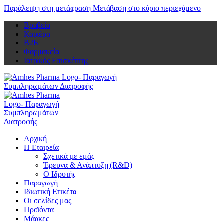
Παράλειψη στη μετάφραση
Μετάβαση στο κύριο περιεχόμενο
Βραβεία
Καριέρα
Β2Β
Φαρμακεία
Ιατρικός Επισκέπτης
Αρχική
Η Εταιρεία
Σχετικά με εμάς
Έρευνα & Ανάπτυξη (R&D)
Ο Ιδρυτής
Παραγωγή
Ιδιωτική Ετικέτα
Οι σελίδες μας
Προϊόντα
Μάρκες