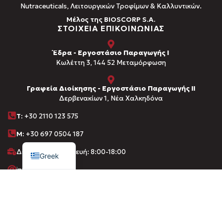
Νutraceuticals, Λειτουργικών Τροφίμων & Καλλυντικών.
Μέλος της BIOSCORP S.A.
ΣΤΟΙΧΕΙΑ ΕΠΙΚΟΙΝΩΝΙΑΣ
Έδρα - Εργοστάσιο Παραγωγής Ι
Kωλέττη 3, 144 52 Μεταμόρφωση
Γραφεία Διοίκησης - Εργοστάσιο Παραγωγής ΙΙ
Δερβενακίων 1, Νέα Χαλκηδόνα
Τ
: +30 2110 123 575
M:
+30 697 0504 187
English
Δευτέρα-Παρασκευή: 8:00-18:00
Greek
info@amhes.com
ΚΑΤΑΛΟΓΟΣ
Προϊόντα
Κατηγορίες