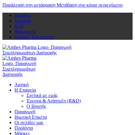
Παράλειψη στη μετάφραση
Μετάβαση στο κύριο περιεχόμενο
Βραβεία
Καριέρα
Β2Β
Φαρμακεία
Ιατρικός Επισκέπτης
Αρχική
Η Εταιρεία
Σχετικά με εμάς
Έρευνα & Ανάπτυξη (R&D)
Ο Ιδρυτής
Παραγωγή
Ιδιωτική Ετικέτα
Οι σελίδες μας
Προϊόντα
Μάρκες