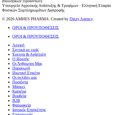
Βιολογικών Προϊόντων)
Υπουργείο Αγροτικής Ανάπτυξης & Τροφίμων · Ελληνική Εταιρία
Φυσικών Συμπληρωμάτων Διατροφής
© 2026 AMHES PHARMA. Created by
Dizzy Agency
.
ΟΡΟΙ & ΠΡΟΥΠΟΘΕΣΕΙΣ
ΟΡΟΙ & ΠΡΟΥΠΟΘΕΣΕΙΣ
Αρχική
Σχετικά με εμάς
Έρευνα & Ανάπτυξη
Ο Ιδρυτής
Οι Άνθρωποι Μας
Παραγωγή
Ιδιωτική Ετικέτα
Οι σελίδες μας
Προϊόντα
Μάρκες
Καριέρα
Βραβεία
B2B
Φαρμακεία
Ιατρικός Επισκέπτης
Επικοινωνία