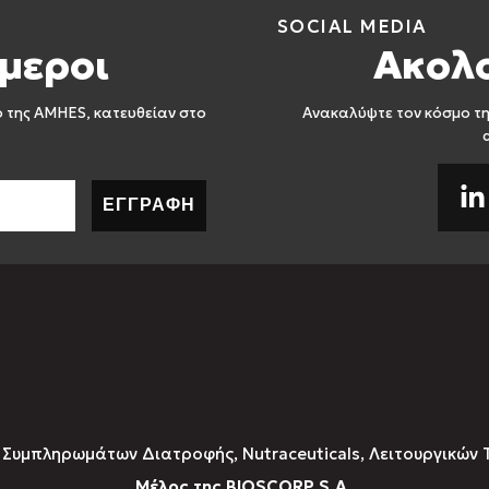
SOCIAL MEDIA
μεροι
Ακολ
ο της AMHES, κατευθείαν στο
Ανακαλύψτε τον κόσμο τη
ΕΓΓΡΑΦΗ
υμπληρωμάτων Διατροφής, Νutraceuticals, Λειτουργικών 
Μέλος της BIOSCORP S.A.