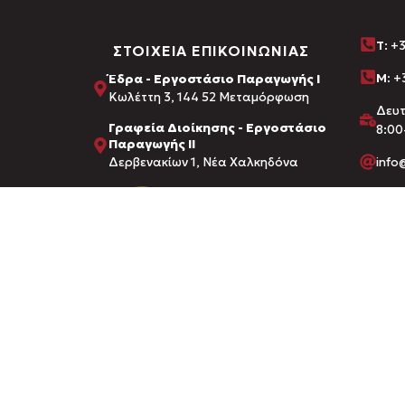
Τ
: +
ΣΤΟΙΧΕΙΑ ΕΠΙΚΟΙΝΩΝΙΑΣ
M:
+3
Έδρα - Εργοστάσιο Παραγωγής Ι
Kωλέττη 3, 144 52 Μεταμόρφωση
Δευ
Γραφεία Διοίκησης - Εργοστάσιο
8:00
Παραγωγής ΙΙ
Δερβενακίων 1, Νέα Χαλκηδόνα
inf
Διαπιστεύσεις από:
FDA · ΕΟΦ (Εθνικός Οργανισμός Φ
Υπουργείο Αγροτικής Ανάπτυξης 
© 2026 AMHES PHARMA. CREATED BY
DIZZY AGENCY