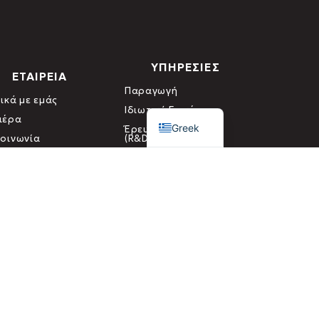
ΥΠΗΡΕΣΙΕΣ
ΕΤΑΙΡΕΙΑ
Παραγωγή
ικά με εμάς
English
Ιδιωτική Ετικέτα
ιέρα
Greek
Έρευνα & Ανάπτυξη
κοινωνία
(R&D)
 Ελέγχου & Πιστοποίησης Βιολογικών Προϊόντων)
οφής
ΟΡΟΙ & ΠΡΟΥΠΟΘΕΣΕΙΣ