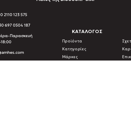
30 2110 123 575
0 697 0504 187
ΚΑΤΑΛΟΓΟΣ
τέρα-Παρασκευή
Προϊόντα
Σχετ
-18:00
Κατηγορίες
Καρ
o@amhes.com
Μάρκες
Επι
αρμάκων) · Ε.ΣΥ.Δ. (ISO 9001 / ISO 22000) · ΔΗΩ (Οργανισμός
& Τροφίμων · Ελληνική Εταιρία Φυσικών Συμπληρωμάτων Διατρ
.