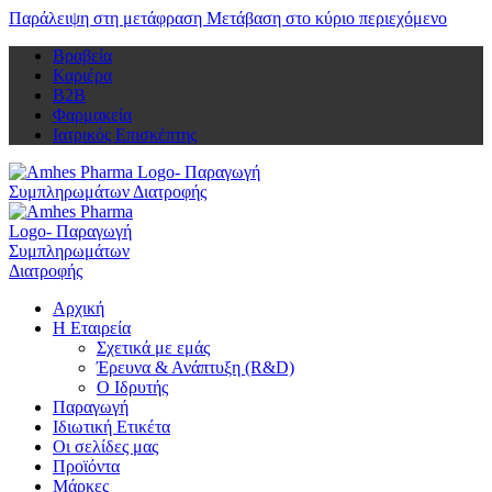
Παράλειψη στη μετάφραση
Μετάβαση στο κύριο περιεχόμενο
Βραβεία
Καριέρα
Β2Β
Φαρμακεία
Ιατρικός Επισκέπτης
Αρχική
Η Εταιρεία
Σχετικά με εμάς
Έρευνα & Ανάπτυξη (R&D)
Ο Ιδρυτής
Παραγωγή
Ιδιωτική Ετικέτα
Οι σελίδες μας
Προϊόντα
Μάρκες