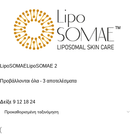
LipoSOMAE
LipoSOMAE
2
Προβάλλονται όλα - 3 αποτελέσματα
Δείξε
9
12
18
24