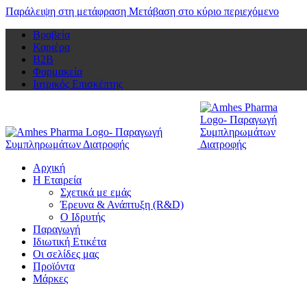
Παράλειψη στη μετάφραση
Μετάβαση στο κύριο περιεχόμενο
Βραβεία
Καριέρα
Β2Β
Φαρμακεία
Ιατρικός Επισκέπτης
Αρχική
Η Εταιρεία
Σχετικά με εμάς
Έρευνα & Ανάπτυξη (R&D)
Ο Ιδρυτής
Παραγωγή
Ιδιωτική Ετικέτα
Οι σελίδες μας
Προϊόντα
Μάρκες