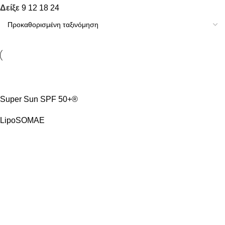
Δείξε
9
12
18
24
ΠΏΛΗΣΗ
Super Sun SPF 50+®
LipoSOMAE