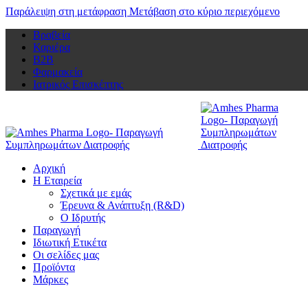
Παράλειψη στη μετάφραση
Μετάβαση στο κύριο περιεχόμενο
Βραβεία
Καριέρα
Β2Β
Φαρμακεία
Ιατρικός Επισκέπτης
Αρχική
Η Εταιρεία
Σχετικά με εμάς
Έρευνα & Ανάπτυξη (R&D)
Ο Ιδρυτής
Παραγωγή
Ιδιωτική Ετικέτα
Οι σελίδες μας
Προϊόντα
Μάρκες