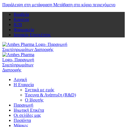
Παράλειψη στη μετάφραση
Μετάβαση στο κύριο περιεχόμενο
Βραβεία
Καριέρα
Β2Β
Φαρμακεία
Ιατρικός Επισκέπτης
Αρχική
Η Εταιρεία
Σχετικά με εμάς
Έρευνα & Ανάπτυξη (R&D)
Ο Ιδρυτής
Παραγωγή
Ιδιωτική Ετικέτα
Οι σελίδες μας
Προϊόντα
Μάρκες