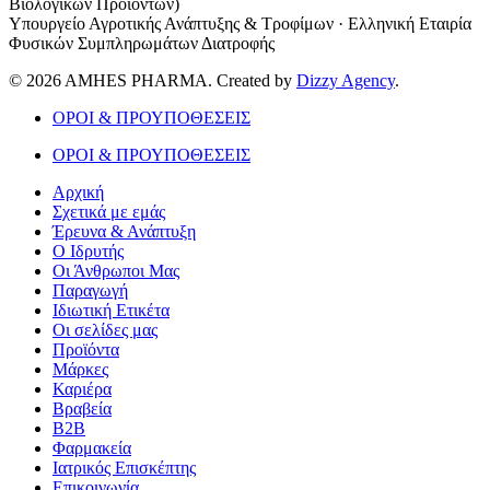
Βιολογικών Προϊόντων)
Υπουργείο Αγροτικής Ανάπτυξης & Τροφίμων · Ελληνική Εταιρία
Φυσικών Συμπληρωμάτων Διατροφής
© 2026 AMHES PHARMA. Created by
Dizzy Agency
.
ΟΡΟΙ & ΠΡΟΥΠΟΘΕΣΕΙΣ
ΟΡΟΙ & ΠΡΟΥΠΟΘΕΣΕΙΣ
Αρχική
Σχετικά με εμάς
Έρευνα & Ανάπτυξη
Ο Ιδρυτής
Οι Άνθρωποι Μας
Παραγωγή
Ιδιωτική Ετικέτα
Οι σελίδες μας
Προϊόντα
Μάρκες
Καριέρα
Βραβεία
B2B
Φαρμακεία
Ιατρικός Επισκέπτης
Επικοινωνία