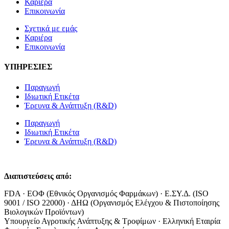
Καριέρα
Επικοινωνία
Σχετικά με εμάς
Καριέρα
Επικοινωνία
ΥΠΗΡΕΣΙΕΣ
Παραγωγή
Ιδιωτική Ετικέτα
Έρευνα & Ανάπτυξη (R&D)
Παραγωγή
Ιδιωτική Ετικέτα
Έρευνα & Ανάπτυξη (R&D)
Διαπιστεύσεις από:
FDA · ΕΟΦ (Εθνικός Οργανισμός Φαρμάκων) · Ε.ΣΥ.Δ. (ISO
9001 / ISO 22000) · ΔΗΩ (Οργανισμός Ελέγχου & Πιστοποίησης
Βιολογικών Προϊόντων)
Υπουργείο Αγροτικής Ανάπτυξης & Τροφίμων · Ελληνική Εταιρία