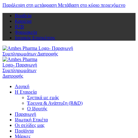
Παράλειψη στη μετάφραση
Μετάβαση στο κύριο περιεχόμενο
Βραβεία
Καριέρα
Β2Β
Φαρμακεία
Ιατρικός Επισκέπτης
Αρχική
Η Εταιρεία
Σχετικά με εμάς
Έρευνα & Ανάπτυξη (R&D)
Ο Ιδρυτής
Παραγωγή
Ιδιωτική Ετικέτα
Οι σελίδες μας
Προϊόντα
Μάρκες