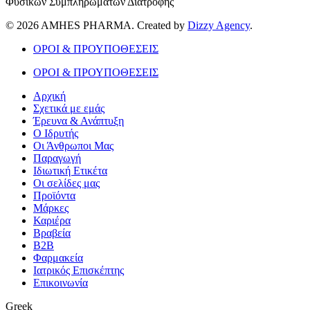
Φυσικών Συμπληρωμάτων Διατροφής
© 2026 AMHES PHARMA. Created by
Dizzy Agency
.
ΟΡΟΙ & ΠΡΟΥΠΟΘΕΣΕΙΣ
ΟΡΟΙ & ΠΡΟΥΠΟΘΕΣΕΙΣ
Αρχική
Σχετικά με εμάς
Έρευνα & Ανάπτυξη
Ο Ιδρυτής
Οι Άνθρωποι Μας
Παραγωγή
Ιδιωτική Ετικέτα
Οι σελίδες μας
Προϊόντα
Μάρκες
Καριέρα
Βραβεία
B2B
Φαρμακεία
Ιατρικός Επισκέπτης
Επικοινωνία
Greek