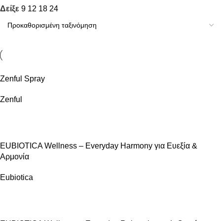
Δείξε
9
12
18
24
Zenful Spray
Zenful
ΠΏΛΗΣΗ
EUBIOTICA Wellness – Everyday Harmony για Ευεξία &
Αρμονία
Eubiotica
ΠΏΛΗΣΗ