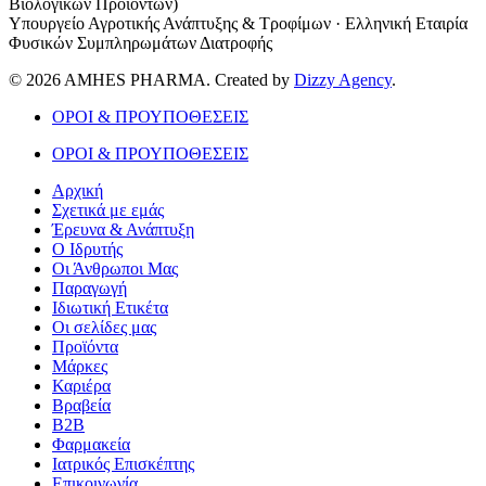
Βιολογικών Προϊόντων)
Υπουργείο Αγροτικής Ανάπτυξης & Τροφίμων · Ελληνική Εταιρία
Φυσικών Συμπληρωμάτων Διατροφής
© 2026 AMHES PHARMA. Created by
Dizzy Agency
.
ΟΡΟΙ & ΠΡΟΥΠΟΘΕΣΕΙΣ
ΟΡΟΙ & ΠΡΟΥΠΟΘΕΣΕΙΣ
Αρχική
Σχετικά με εμάς
Έρευνα & Ανάπτυξη
Ο Ιδρυτής
Οι Άνθρωποι Μας
Παραγωγή
Ιδιωτική Ετικέτα
Οι σελίδες μας
Προϊόντα
Μάρκες
Καριέρα
Βραβεία
B2B
Φαρμακεία
Ιατρικός Επισκέπτης
Επικοινωνία