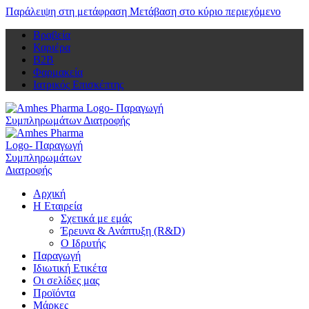
Παράλειψη στη μετάφραση
Μετάβαση στο κύριο περιεχόμενο
Βραβεία
Καριέρα
Β2Β
Φαρμακεία
Ιατρικός Επισκέπτης
Αρχική
Η Εταιρεία
Σχετικά με εμάς
Έρευνα & Ανάπτυξη (R&D)
Ο Ιδρυτής
Παραγωγή
Ιδιωτική Ετικέτα
Οι σελίδες μας
Προϊόντα
Μάρκες