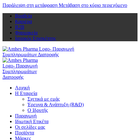
Παράλειψη στη μετάφραση
Μετάβαση στο κύριο περιεχόμενο
Βραβεία
Καριέρα
Β2Β
Φαρμακεία
Ιατρικός Επισκέπτης
Αρχική
Η Εταιρεία
Σχετικά με εμάς
Έρευνα & Ανάπτυξη (R&D)
Ο Ιδρυτής
Παραγωγή
Ιδιωτική Ετικέτα
Οι σελίδες μας
Προϊόντα
Μάρκες