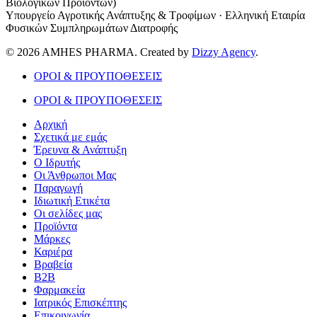
Βιολογικών Προϊόντων)
Υπουργείο Αγροτικής Ανάπτυξης & Τροφίμων · Ελληνική Εταιρία
Φυσικών Συμπληρωμάτων Διατροφής
© 2026 AMHES PHARMA. Created by
Dizzy Agency
.
ΟΡΟΙ & ΠΡΟΥΠΟΘΕΣΕΙΣ
ΟΡΟΙ & ΠΡΟΥΠΟΘΕΣΕΙΣ
Αρχική
Σχετικά με εμάς
Έρευνα & Ανάπτυξη
Ο Ιδρυτής
Οι Άνθρωποι Μας
Παραγωγή
Ιδιωτική Ετικέτα
Οι σελίδες μας
Προϊόντα
Μάρκες
Καριέρα
Βραβεία
B2B
Φαρμακεία
Ιατρικός Επισκέπτης
Επικοινωνία