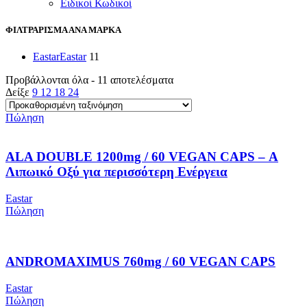
Ειδικοί Κωδικοί
ΦΙΛΤΡΑΡΙΣΜΑ ΑΝΑ ΜΑΡΚΑ
Eastar
Eastar
11
Προβάλλονται όλα - 11 αποτελέσματα
Δείξε
9
12
18
24
Πώληση
ALA DOUBLE 1200mg / 60 VEGAN CAPS – Α
Λιπωικό Οξύ για περισσότερη Ενέργεια
Eastar
Πώληση
ANDROMAXIMUS 760mg / 60 VEGAN CAPS
Eastar
Πώληση