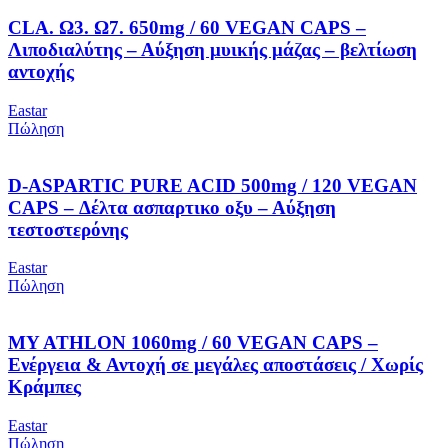
CLA. Ω3. Ω7. 650mg / 60 VEGAN CAPS –
Λιποδιαλύτης – Αύξηση μυικής μάζας – βελτίωση
αντοχής
Eastar
Πώληση
D-ASPARTIC PURE ACID 500mg / 120 VEGAN
CAPS – Δέλτα ασπαρτικο οξυ – Αύξηση
τεστοστερόνης
Eastar
Πώληση
MY ATHLON 1060mg / 60 VEGAN CAPS –
Ενέργεια & Αντοχή σε μεγάλες αποστάσεις / Χωρίς
Κράμπες
Eastar
Πώληση