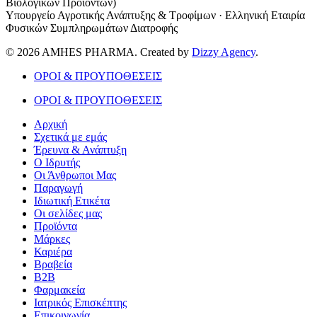
Βιολογικών Προϊόντων)
Υπουργείο Αγροτικής Ανάπτυξης & Τροφίμων · Ελληνική Εταιρία
Φυσικών Συμπληρωμάτων Διατροφής
© 2026 AMHES PHARMA. Created by
Dizzy Agency
.
ΟΡΟΙ & ΠΡΟΥΠΟΘΕΣΕΙΣ
ΟΡΟΙ & ΠΡΟΥΠΟΘΕΣΕΙΣ
Αρχική
Σχετικά με εμάς
Έρευνα & Ανάπτυξη
Ο Ιδρυτής
Οι Άνθρωποι Μας
Παραγωγή
Ιδιωτική Ετικέτα
Οι σελίδες μας
Προϊόντα
Μάρκες
Καριέρα
Βραβεία
B2B
Φαρμακεία
Ιατρικός Επισκέπτης
Επικοινωνία