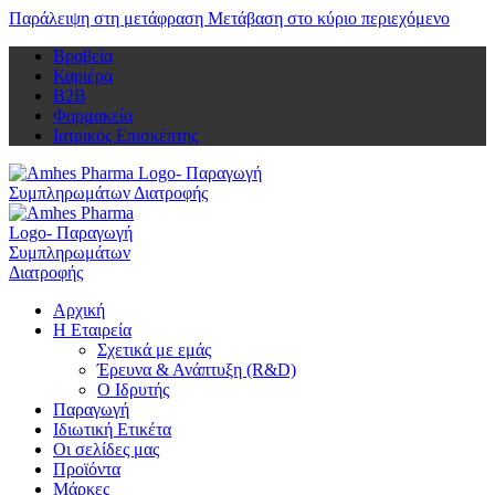
Παράλειψη στη μετάφραση
Μετάβαση στο κύριο περιεχόμενο
Βραβεία
Καριέρα
Β2Β
Φαρμακεία
Ιατρικός Επισκέπτης
Αρχική
Η Εταιρεία
Σχετικά με εμάς
Έρευνα & Ανάπτυξη (R&D)
Ο Ιδρυτής
Παραγωγή
Ιδιωτική Ετικέτα
Οι σελίδες μας
Προϊόντα
Μάρκες