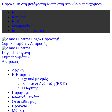
Παράλειψη στη μετάφραση
Μετάβαση στο κύριο περιεχόμενο
Βραβεία
Καριέρα
Β2Β
Φαρμακεία
Ιατρικός Επισκέπτης
Αρχική
Η Εταιρεία
Σχετικά με εμάς
Έρευνα & Ανάπτυξη (R&D)
Ο Ιδρυτής
Παραγωγή
Ιδιωτική Ετικέτα
Οι σελίδες μας
Προϊόντα
Μάρκες