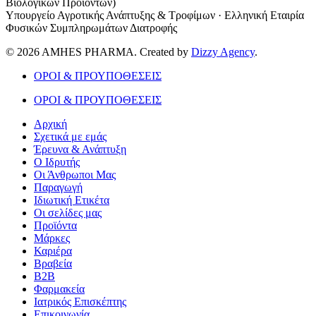
Βιολογικών Προϊόντων)
Υπουργείο Αγροτικής Ανάπτυξης & Τροφίμων · Ελληνική Εταιρία
Φυσικών Συμπληρωμάτων Διατροφής
© 2026 AMHES PHARMA. Created by
Dizzy Agency
.
ΟΡΟΙ & ΠΡΟΥΠΟΘΕΣΕΙΣ
ΟΡΟΙ & ΠΡΟΥΠΟΘΕΣΕΙΣ
Αρχική
Σχετικά με εμάς
Έρευνα & Ανάπτυξη
Ο Ιδρυτής
Οι Άνθρωποι Μας
Παραγωγή
Ιδιωτική Ετικέτα
Οι σελίδες μας
Προϊόντα
Μάρκες
Καριέρα
Βραβεία
B2B
Φαρμακεία
Ιατρικός Επισκέπτης
Επικοινωνία