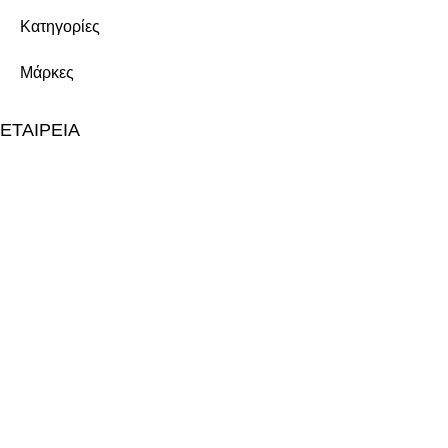
Κατηγορίες
Μάρκες
ΕΤΑΙΡΕΙΑ
Σχετικά με εμάς
Καριέρα
Επικοινωνία
ΥΠΗΡΕΣΙΕΣ
Παραγωγή
Ιδιωτική Ετικέτα
Έρευνα & Ανάπτυξη (R&D)