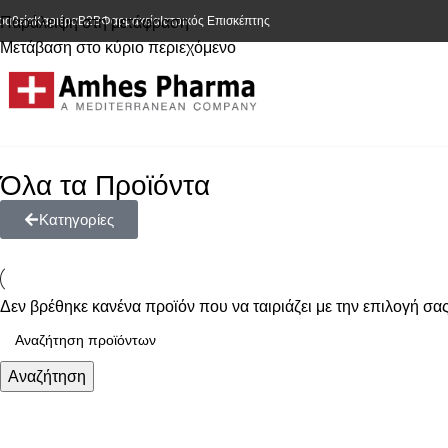
ραβεία
Παράλειψη στη μετάφραση
Καριέρα
Β2Β
Φαρμακεία
Ιατρικός Επισκέπτης
Μετάβαση στο κύριο περιεχόμενο
Όλα τα Προϊόντα
Κατηγορίες
Δεν βρέθηκε κανένα προϊόν που να ταιριάζει με την επιλογή σας
Αναζήτηση