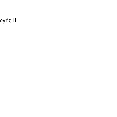
γής ΙΙ