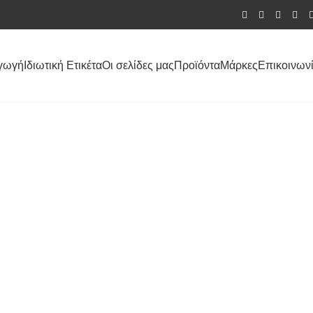
γωγή
Ιδιωτική Ετικέτα
Οι σελίδες μας
Προϊόντα
Μάρκες
Επικοινων