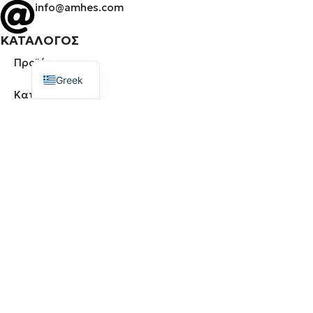
info@amhes.com
ΚΑΤΑΛΟΓΟΣ
English
Προϊόντα
Greek
Κατηγορίες
Μάρκες
ΕΤΑΙΡΕΙΑ
Σχετικά με εμάς
Καριέρα
Επικοινωνία
ΥΠΗΡΕΣΙΕΣ
Παραγωγή
Ιδιωτική Ετικέτα