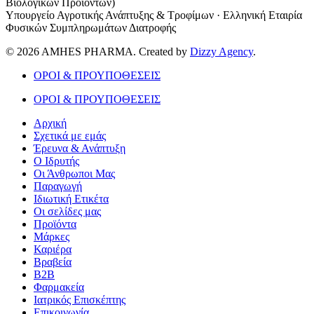
Βιολογικών Προϊόντων)
Υπουργείο Αγροτικής Ανάπτυξης & Τροφίμων · Ελληνική Εταιρία
Φυσικών Συμπληρωμάτων Διατροφής
© 2026 AMHES PHARMA. Created by
Dizzy Agency
.
ΟΡΟΙ & ΠΡΟΥΠΟΘΕΣΕΙΣ
ΟΡΟΙ & ΠΡΟΥΠΟΘΕΣΕΙΣ
Αρχική
Σχετικά με εμάς
Έρευνα & Ανάπτυξη
Ο Ιδρυτής
Οι Άνθρωποι Μας
Παραγωγή
Ιδιωτική Ετικέτα
Οι σελίδες μας
Προϊόντα
Μάρκες
Καριέρα
Βραβεία
B2B
Φαρμακεία
Ιατρικός Επισκέπτης
Επικοινωνία