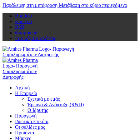
Παράλειψη στη μετάφραση
Μετάβαση στο κύριο περιεχόμενο
Βραβεία
Καριέρα
Β2Β
Φαρμακεία
Ιατρικός Επισκέπτης
Αρχική
Η Εταιρεία
Σχετικά με εμάς
Έρευνα & Ανάπτυξη (R&D)
Ο Ιδρυτής
Παραγωγή
Ιδιωτική Ετικέτα
Οι σελίδες μας
Προϊόντα
Μάρκες