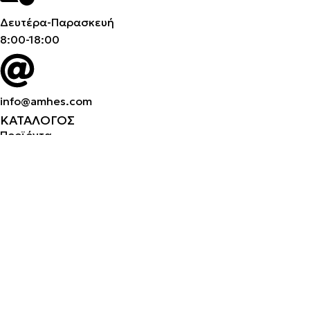
Δευτέρα-Παρασκευή
8:00-18:00
info@amhes.com
ΚΑΤΑΛΟΓΟΣ
Προϊόντα
Κατηγορίες
Μάρκες
Προϊόντα
Κατηγορίες
Μάρκες
ΕΤΑΙΡΕΙΑ
Σχετικά με εμάς
Καριέρα
Επικοινωνία
Σχετικά με εμάς