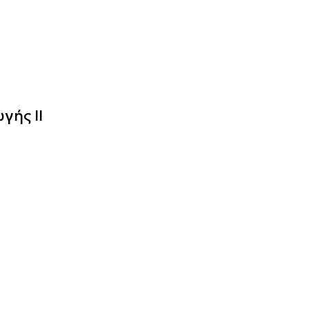
γής ΙΙ