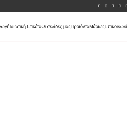
γωγή
Ιδιωτική Ετικέτα
Οι σελίδες μας
Προϊόντα
Μάρκες
Επικοινων