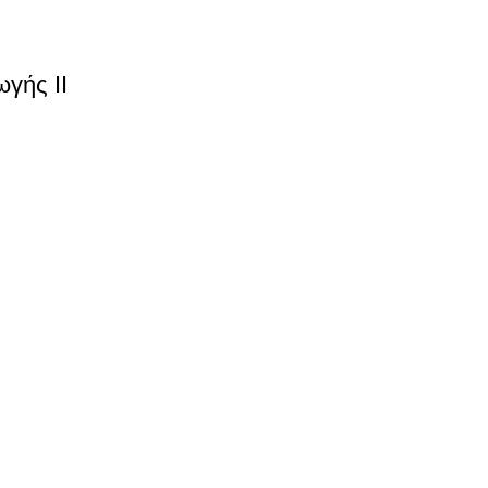
γής ΙΙ