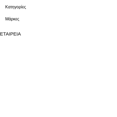
Κατηγορίες
Μάρκες
ΕΤΑΙΡΕΙΑ
Σχετικά με εμάς
Καριέρα
Επικοινωνία
ΥΠΗΡΕΣΙΕΣ
Παραγωγή
Ιδιωτική Ετικέτα
Έρευνα & Ανάπτυξη (R&D)