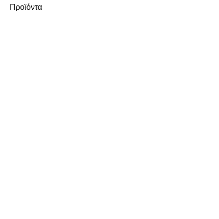
Προϊόντα
Κατηγορίες
Μάρκες
ΕΤΑΙΡΕΙΑ
Σχετικά με εμάς
Καριέρα
Επικοινωνία
ΥΠΗΡΕΣΙΕΣ
Παραγωγή
Ιδιωτική Ετικέτα