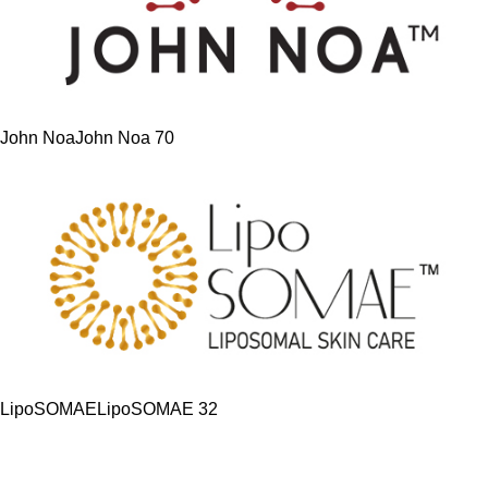
John Noa
John Noa
70
LipoSOMAE
LipoSOMAE
32