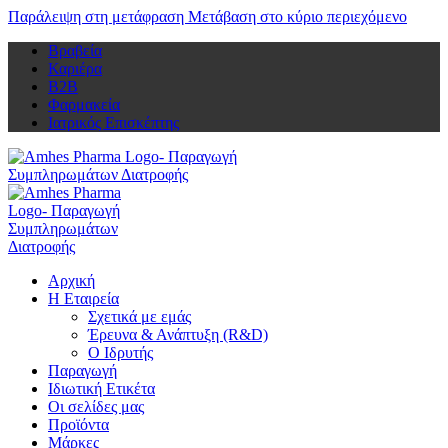
Παράλειψη στη μετάφραση
Μετάβαση στο κύριο περιεχόμενο
Βραβεία
Καριέρα
Β2Β
Φαρμακεία
Ιατρικός Επισκέπτης
Αρχική
Η Εταιρεία
Σχετικά με εμάς
Έρευνα & Ανάπτυξη (R&D)
Ο Ιδρυτής
Παραγωγή
Ιδιωτική Ετικέτα
Οι σελίδες μας
Προϊόντα
Μάρκες