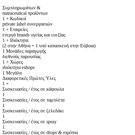
Συμπληρωμάτων &
nutraceutical προϊόντων
1
+ Κωδικοί
private label συνεργασιών
1
+ Εταιρείες
ενεργά brands υγείας και ευεξίας
1
+ Ιδιόκτητα
(2 στην Αθήνα + 1 υπό κατασκευή στην Εύβοια)
1
Μονάδες παραγωγής
διεθνούς παρουσίας
1
+ Χώρες
ιδιόκτητα eshops
1
Μεγάλα
Διαφορετικές Πρώτες Ύλες
1
+
Συσκευασίες / έτος σε κάψουλα
1
Συσκευασίες / έτος σε ταμπλέτα
1
Συσκευασίες / έτος σε ζελεδάκι
1
Συσκευασίες / έτος σε spray
1
Συσκευασίες / έτος σε drops & σιρόπια