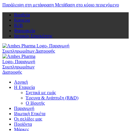
Παράλειψη στη μετάφραση
Μετάβαση στο κύριο περιεχόμενο
Βραβεία
Καριέρα
Β2Β
Φαρμακεία
Ιατρικός Επισκέπτης
Αρχική
Η Εταιρεία
Σχετικά με εμάς
Έρευνα & Ανάπτυξη (R&D)
Ο Ιδρυτής
Παραγωγή
Ιδιωτική Ετικέτα
Οι σελίδες μας
Προϊόντα
Μάρκες