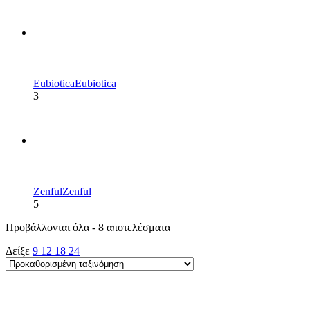
Eubiotica
Eubiotica
3
Zenful
Zenful
5
Προβάλλονται όλα - 8 αποτελέσματα
Δείξε
9
12
18
24