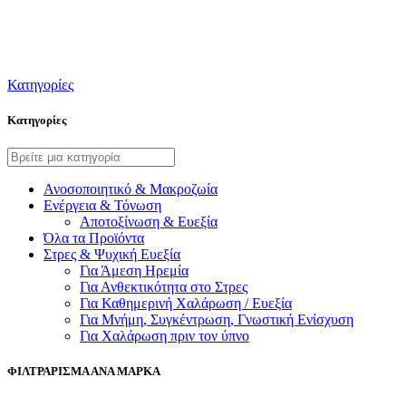
Κατηγορίες
Κατηγορίες
Ανοσοποιητικό & Μακροζωία
Ενέργεια & Τόνωση
Αποτοξίνωση & Ευεξία
Όλα τα Προϊόντα
Στρες & Ψυχική Ευεξία
Για Άμεση Ηρεμία
Για Ανθεκτικότητα στο Στρες
Για Καθημερινή Χαλάρωση / Ευεξία
Για Μνήμη, Συγκέντρωση, Γνωστική Ενίσχυση
Για Χαλάρωση πριν τον ύπνο
ΦΙΛΤΡΑΡΙΣΜΑ ΑΝΑ ΜΑΡΚΑ