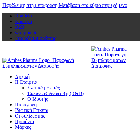
Παράλειψη στη μετάφραση
Μετάβαση στο κύριο περιεχόμενο
Βραβεία
Καριέρα
Β2Β
Φαρμακεία
Ιατρικός Επισκέπτης
Αρχική
Η Εταιρεία
Σχετικά με εμάς
Έρευνα & Ανάπτυξη (R&D)
Ο Ιδρυτής
Παραγωγή
Ιδιωτική Ετικέτα
Οι σελίδες μας
Προϊόντα
Μάρκες