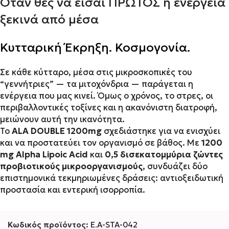
Όταν θες να είσαι ΠΡΩΤΟΣ η ενέργεια
ξεκινά από μέσα
Κυτταρική Έκρηξη. Κοσμογονία.
Σε κάθε κύτταρο, μέσα στις μικροσκοπικές του
“γεννήτριες” — τα μιτοχόνδρια — παράγεται η
ενέργεια που μας κινεί. Όμως ο χρόνος, το στρες, οι
περιβαλλοντικές τοξίνες και η ακανόνιστη διατροφή,
μειώνουν αυτή την ικανότητα.
Το
ALA DOUBLE 1200mg
σχεδιάστηκε για να ενισχύει
και να προστατεύει τον οργανισμό σε βάθος. Με
1200
mg Alpha Lipoic Acid
και
0,5 δισεκατομμύρια ζώντες
προβιοτικούς μικροοργανισμούς
, συνδυάζει δύο
επιστημονικά τεκμηριωμένες δράσεις: αντιοξειδωτική
προστασία και εντερική ισορροπία.
Κωδικός προϊόντος:
E.A-STA-042