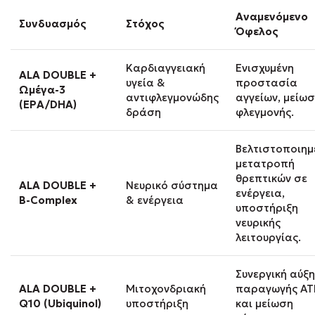
Αναμενόμενο
Συνδυασμός
Στόχος
Όφελος
Καρδιαγγειακή
Ενισχυμένη
ALA DOUBLE +
υγεία &
προστασία
Ωμέγα
-3
αντιφλεγμονώδης
αγγείων, μείω
(EPA/DHA)
δράση
φλεγμονής.
Βελτιστοποιημ
μετατροπή
θρεπτικών σε
ALA DOUBLE +
Νευρικό σύστημα
ενέργεια,
Β-Complex
& ενέργεια
υποστήριξη
νευρικής
λειτουργίας.
Συνεργική αύξ
ALA DOUBLE +
Μιτοχονδριακή
παραγωγής AT
Q10 (Ubiquinol)
υποστήριξη
και μείωση