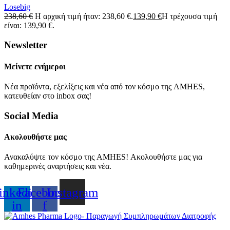
Losebig
238,60
€
Η αρχική τιμή ήταν: 238,60 €.
139,90
€
Η τρέχουσα τιμή
είναι: 139,90 €.
Newsletter
Μείνετε ενήμεροι
Νέα προϊόντα, εξελίξεις και νέα από τον κόσμο της AMHES,
κατευθείαν στο inbox σας!
Social Media
Ακολουθήστε μας
Ανακαλύψτε τον κόσμο της AMHES! Ακολουθήστε μας για
καθημερινές αναρτήσεις και νέα.
inkedin-
Facebook-
Instagram
in
f