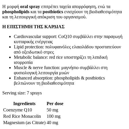
Η μορφή
oral spray
επιτρέπει ταχεία απορρόφηση, ενώ τα
phospholipids
και τα
postbiotics
ενισχύουν τη βιοδιαθεσιμότητα
και τη λειτουργική απόκριση του οργανισμού.
Η ΕΠΙΣΤΗΜΗ ΤΗΣ ΚΑΡΔΙΑΣ
Cardiovascular support: CoQ10 συμβάλλει στην παραγωγή
κυτταρικής ενέργειας
Lipid protection: πολυφαινόλες ελαιολάδου προστατεύουν
από οξειδωτικό στρες
Metabolic balance: red rice υποστηρίζει τη λιπιδική
ισορροπία
Muscle & nerve function: μαγνήσιο συμβάλλει στη
φυσιολογική λειτουργία μυών
Enhanced absorption: phospholipids & postbiotics
βελτιώνουν τη βιοδιαθεσιμότητα
Serving size: 7 sprays
Ingredients
Per dose
Coenzyme Q10
50 mg
Red Rice Monacolin
100 mg
Magnesium (as Citrate)
40 mg