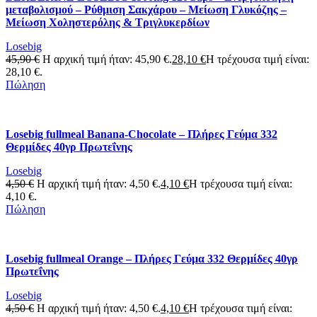
μεταβολισμού – Ρύθμιση Σακχάρου – Μείωση Γλυκόζης –
Μείωση Χοληστερόλης & Τριγλυκερδίων
Losebig
45,90
€
Η αρχική τιμή ήταν: 45,90 €.
28,10
€
Η τρέχουσα τιμή είναι:
28,10 €.
Πώληση
Losebig fullmeal Banana-Chocolate – Πλήρες Γεύμα 332
Θερμίδες 40γρ Πρωτεΐνης
Losebig
4,50
€
Η αρχική τιμή ήταν: 4,50 €.
4,10
€
Η τρέχουσα τιμή είναι:
4,10 €.
Πώληση
Losebig fullmeal Orange – Πλήρες Γεύμα 332 Θερμίδες 40γρ
Πρωτεΐνης
Losebig
4,50
€
Η αρχική τιμή ήταν: 4,50 €.
4,10
€
Η τρέχουσα τιμή είναι: