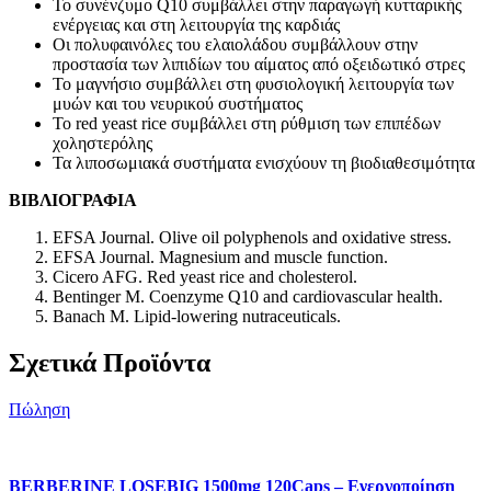
Το συνένζυμο Q10 συμβάλλει στην παραγωγή κυτταρικής
ενέργειας και στη λειτουργία της καρδιάς
Οι πολυφαινόλες του ελαιολάδου συμβάλλουν στην
προστασία των λιπιδίων του αίματος από οξειδωτικό στρες
Το μαγνήσιο συμβάλλει στη φυσιολογική λειτουργία των
μυών και του νευρικού συστήματος
Το red yeast rice συμβάλλει στη ρύθμιση των επιπέδων
χοληστερόλης
Τα λιποσωμιακά συστήματα ενισχύουν τη βιοδιαθεσιμότητα
ΒΙΒΛΙΟΓΡΑΦΙΑ
EFSA Journal. Olive oil polyphenols and oxidative stress.
EFSA Journal. Magnesium and muscle function.
Cicero AFG. Red yeast rice and cholesterol.
Bentinger M. Coenzyme Q10 and cardiovascular health.
Banach M. Lipid-lowering nutraceuticals.
Σχετικά Προϊόντα
Πώληση
BERBERINE LOSEBIG 1500mg 120Caps – Ενεργοποίηση