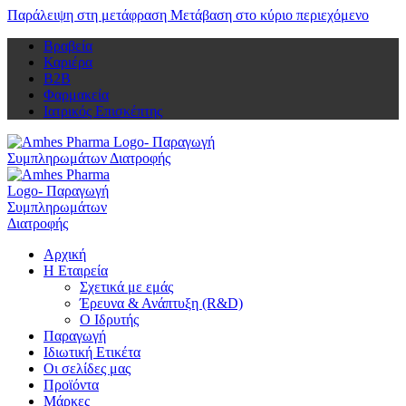
Παράλειψη στη μετάφραση
Μετάβαση στο κύριο περιεχόμενο
Βραβεία
Καριέρα
Β2Β
Φαρμακεία
Ιατρικός Επισκέπτης
Αρχική
Η Εταιρεία
Σχετικά με εμάς
Έρευνα & Ανάπτυξη (R&D)
Ο Ιδρυτής
Παραγωγή
Ιδιωτική Ετικέτα
Οι σελίδες μας
Προϊόντα
Μάρκες