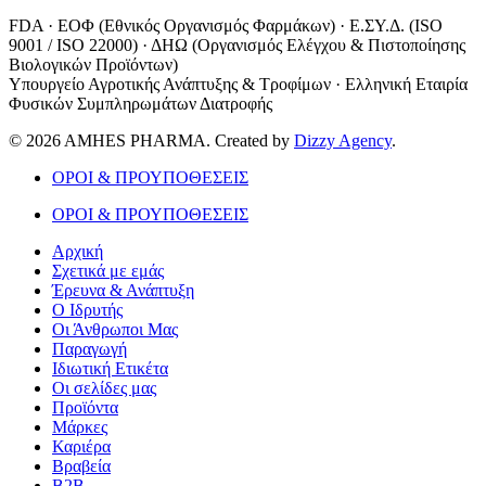
FDA · ΕΟΦ (Εθνικός Οργανισμός Φαρμάκων) · Ε.ΣΥ.Δ. (ISO
9001 / ISO 22000) · ΔΗΩ (Οργανισμός Ελέγχου & Πιστοποίησης
Βιολογικών Προϊόντων)
Υπουργείο Αγροτικής Ανάπτυξης & Τροφίμων · Ελληνική Εταιρία
Φυσικών Συμπληρωμάτων Διατροφής
© 2026 AMHES PHARMA. Created by
Dizzy Agency
.
ΟΡΟΙ & ΠΡΟΥΠΟΘΕΣΕΙΣ
ΟΡΟΙ & ΠΡΟΥΠΟΘΕΣΕΙΣ
Αρχική
Σχετικά με εμάς
Έρευνα & Ανάπτυξη
Ο Ιδρυτής
Οι Άνθρωποι Μας
Παραγωγή
Ιδιωτική Ετικέτα
Οι σελίδες μας
Προϊόντα
Μάρκες
Καριέρα
Βραβεία
B2B