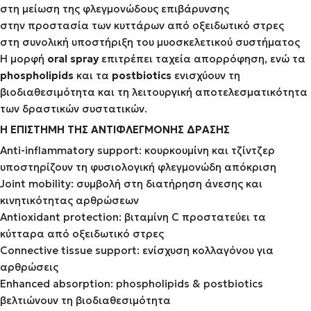
στη μείωση της φλεγμονώδους επιβάρυνσης
στην προστασία των κυττάρων από οξειδωτικό στρες
στη συνολική υποστήριξη του μυοσκελετικού συστήματος
Η μορφή
oral spray
επιτρέπει ταχεία απορρόφηση, ενώ τα
phospholipids
και τα
postbiotics
ενισχύουν τη
βιοδιαθεσιμότητα και τη λειτουργική αποτελεσματικότητα
των δραστικών συστατικών.
Η ΕΠΙΣΤΗΜΗ ΤΗΣ ΑΝΤΙΦΛΕΓΜΟΝΗΣ ΔΡΑΣΗΣ
Anti-inflammatory support: κουρκουμίνη και τζίντζερ
υποστηρίζουν τη φυσιολογική φλεγμονώδη απόκριση
Joint mobility: συμβολή στη διατήρηση άνεσης και
κινητικότητας αρθρώσεων
Antioxidant protection: βιταμίνη C προστατεύει τα
κύτταρα από οξειδωτικό στρες
Connective tissue support: ενίσχυση κολλαγόνου για
αρθρώσεις
Enhanced absorption: phospholipids & postbiotics
βελτιώνουν τη βιοδιαθεσιμότητα