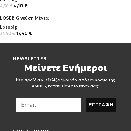
4,10
€
4,50
€
LOSEBiG γεύση Μέντα
Losebig
17,40
€
24,90
€
NEWSLETTER
Μείνετε Ενήμεροι
Νέα προϊόντα, εξελίξεις και νέα από τον κόσμο της
AMHES, κατευθείαν στο inbox σας!
ΕΓΓΡΑΦΗ