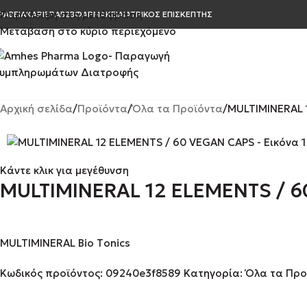
Παράλειψη στη μετάφραση
ΡΑΒΕΊΑ
ΚΑΡΙΈΡΑ
Β2Β
ΦΑΡΜΑΚΕΊΑ
ΙΑΤΡΙΚΌΣ ΕΠΙΣΚΈΠΤΗΣ
Μετάβαση στο κύριο περιεχόμενο
Αρχική σελίδα
Προϊόντα
Όλα τα Προϊόντα
MULTIMINERAL 
Κάντε κλικ για μεγέθυνση
MULTIMINERAL 12 ELEMENTS / 
MULTIMINERAL Bio Τonics
Κωδικός προϊόντος:
09240e3f8589
Κατηγορία:
Όλα τα Προ