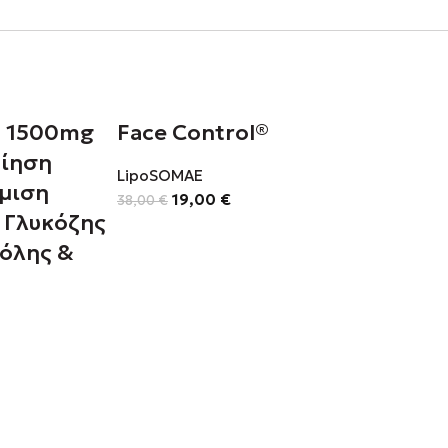
G 1500mg
Face Control®
οίηση
LipoSOMAE
θμιση
19,00
€
38,00
€
 Γλυκόζης
όλης &