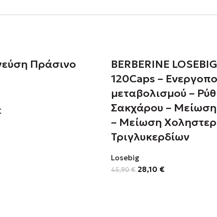
γεύση Πράσινο
BERBERINE LOSEBI
120Caps – Ενεργοπ
μεταβολισμού – Ρύ
Σακχάρου – Μείωση
€
– Μείωση Χοληστερ
Τριγλυκερδίων
Losebig
28,10
€
45,90
€