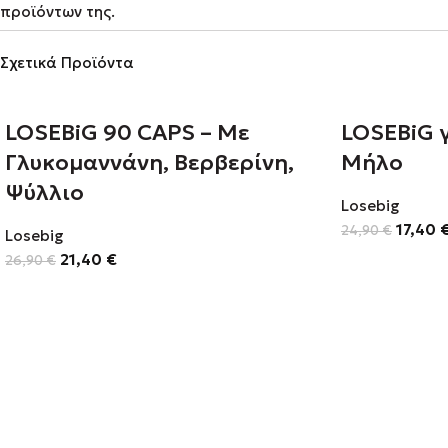
προϊόντων της.
Σχετικά Προϊόντα
LOSEBiG 90 CAPS – Με
LOSEBiG 
Γλυκομαννάνη, Βερβερίνη,
Μήλο
Ψύλλιο
Losebig
17,40
24,90
€
Losebig
21,40
€
26,90
€