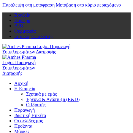
Παράλειψη στη μετάφραση
Μετάβαση στο κύριο περιεχόμενο
Βραβεία
Καριέρα
Β2Β
Φαρμακεία
Ιατρικός Επισκέπτης
Αρχική
Η Εταιρεία
Σχετικά με εμάς
Έρευνα & Ανάπτυξη (R&D)
Ο Ιδρυτής
Παραγωγή
Ιδιωτική Ετικέτα
Οι σελίδες μας
Προϊόντα
Μάρκες