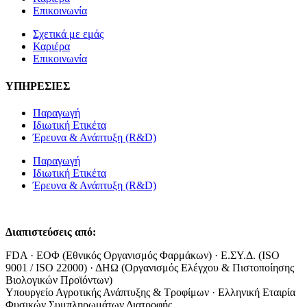
Επικοινωνία
Σχετικά με εμάς
Καριέρα
Επικοινωνία
ΥΠΗΡΕΣΙΕΣ
Παραγωγή
Ιδιωτική Ετικέτα
Έρευνα & Ανάπτυξη (R&D)
Παραγωγή
Ιδιωτική Ετικέτα
Έρευνα & Ανάπτυξη (R&D)
Διαπιστεύσεις από:
FDA · ΕΟΦ (Εθνικός Οργανισμός Φαρμάκων) · Ε.ΣΥ.Δ. (ISO
9001 / ISO 22000) · ΔΗΩ (Οργανισμός Ελέγχου & Πιστοποίησης
Βιολογικών Προϊόντων)
Υπουργείο Αγροτικής Ανάπτυξης & Τροφίμων · Ελληνική Εταιρία
Φυσικών Συμπληρωμάτων Διατροφής