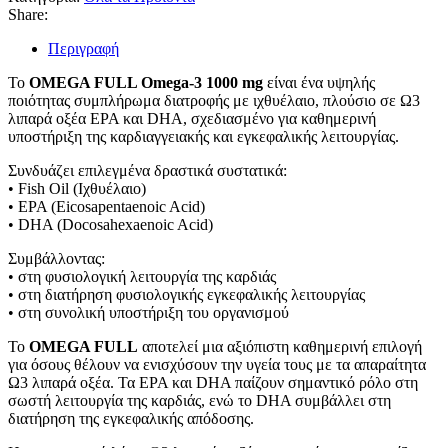
Share:
Περιγραφή
Το
OMEGA FULL Omega-3 1000 mg
είναι ένα υψηλής
ποιότητας συμπλήρωμα διατροφής με ιχθυέλαιο, πλούσιο σε Ω3
λιπαρά οξέα EPA και DHA, σχεδιασμένο για καθημερινή
υποστήριξη της καρδιαγγειακής και εγκεφαλικής λειτουργίας.
Συνδυάζει επιλεγμένα δραστικά συστατικά:
• Fish Oil (Ιχθυέλαιο)
• EPA (Eicosapentaenoic Acid)
• DHA (Docosahexaenoic Acid)
Συμβάλλοντας:
• στη φυσιολογική λειτουργία της καρδιάς
• στη διατήρηση φυσιολογικής εγκεφαλικής λειτουργίας
• στη συνολική υποστήριξη του οργανισμού
Το
OMEGA FULL
αποτελεί μια αξιόπιστη καθημερινή επιλογή
για όσους θέλουν να ενισχύσουν την υγεία τους με τα απαραίτητα
Ω3 λιπαρά οξέα. Τα EPA και DHA παίζουν σημαντικό ρόλο στη
σωστή λειτουργία της καρδιάς, ενώ το DHA συμβάλλει στη
διατήρηση της εγκεφαλικής απόδοσης.