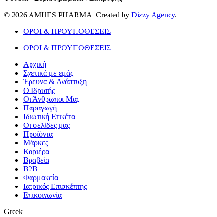
© 2026 AMHES PHARMA. Created by
Dizzy Agency
.
ΟΡΟΙ & ΠΡΟΥΠΟΘΕΣΕΙΣ
ΟΡΟΙ & ΠΡΟΥΠΟΘΕΣΕΙΣ
Αρχική
Σχετικά με εμάς
Έρευνα & Ανάπτυξη
Ο Ιδρυτής
Οι Άνθρωποι Μας
Παραγωγή
Ιδιωτική Ετικέτα
Οι σελίδες μας
Προϊόντα
Μάρκες
Καριέρα
Βραβεία
B2B
Φαρμακεία
Ιατρικός Επισκέπτης
Επικοινωνία
Greek