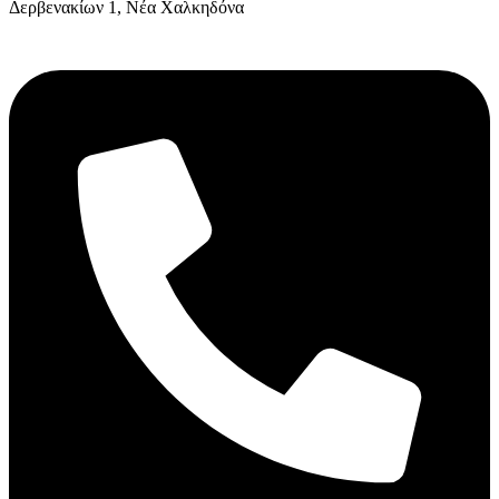
Δερβενακίων 1, Νέα Χαλκηδόνα