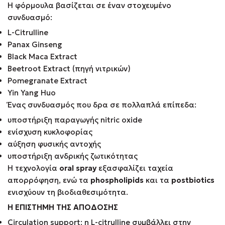
Η φόρμουλα βασίζεται σε έναν στοχευμένο
συνδυασμό:
L-Citrulline
Panax Ginseng
Black Maca Extract
Beetroot Extract (πηγή νιτρικών)
Pomegranate Extract
Yin Yang Huo
Ένας συνδυασμός που δρα σε πολλαπλά επίπεδα:
υποστήριξη παραγωγής nitric oxide
ενίσχυση κυκλοφορίας
αύξηση φυσικής αντοχής
υποστήριξη ανδρικής ζωτικότητας
Η τεχνολογία
oral spray
εξασφαλίζει ταχεία
απορρόφηση, ενώ τα
phospholipids
και τα
postbiotics
ενισχύουν τη βιοδιαθεσιμότητα.
Η ΕΠΙΣΤΗΜΗ ΤΗΣ ΑΠΟΔΟΣΗΣ
Circulation support: η L-citrulline συμβάλλει στην