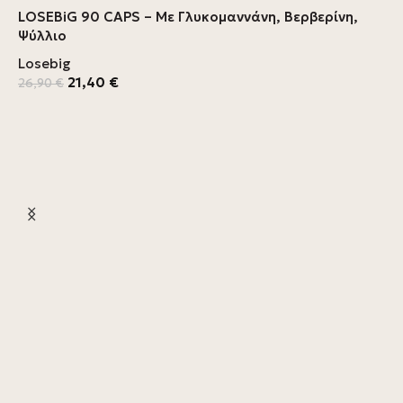
LOSEBiG 90 CAPS – Με Γλυκομαννάνη, Βερβερίνη,
Ψύλλιο
Losebig
21,40
€
26,90
€
L
L