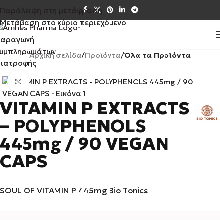
Παράλειψη στη μετάφραση
Μετάβαση στο κύριο περιεχόμενο
Αρχική σελίδα
Προϊόντα
Όλα τα Προϊόντα
Κάντε κλικ για μεγέθυνση
VITAMIN P EXTRACTS
– POLYPHENOLS
445mg / 90 VEGAN
CAPS
SOUL OF VITAMIN P 445mg Bio Τonics