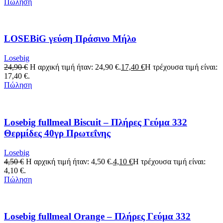
Πώληση
LOSEBiG γεύση Πράσινο Μήλο
Losebig
24,90
€
Η αρχική τιμή ήταν: 24,90 €.
17,40
€
Η τρέχουσα τιμή είναι:
17,40 €.
Πώληση
Losebig fullmeal Biscuit – Πλήρες Γεύμα 332
Θερμίδες 40γρ Πρωτεΐνης
Losebig
4,50
€
Η αρχική τιμή ήταν: 4,50 €.
4,10
€
Η τρέχουσα τιμή είναι:
4,10 €.
Πώληση
Losebig fullmeal Orange – Πλήρες Γεύμα 332