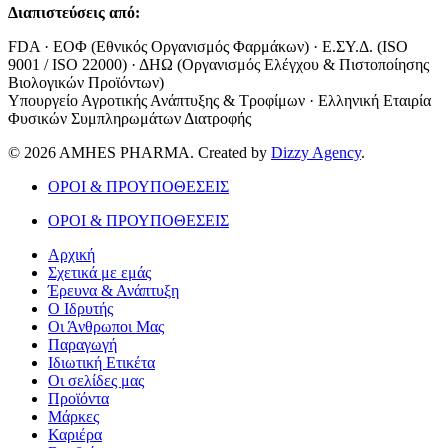
Διαπιστεύσεις από:
FDA · ΕΟΦ (Εθνικός Οργανισμός Φαρμάκων) · Ε.ΣΥ.Δ. (ISO
9001 / ISO 22000) · ΔΗΩ (Οργανισμός Ελέγχου & Πιστοποίησης
Βιολογικών Προϊόντων)
Υπουργείο Αγροτικής Ανάπτυξης & Τροφίμων · Ελληνική Εταιρία
Φυσικών Συμπληρωμάτων Διατροφής
© 2026 AMHES PHARMA. Created by
Dizzy Agency
.
ΟΡΟΙ & ΠΡΟΥΠΟΘΕΣΕΙΣ
ΟΡΟΙ & ΠΡΟΥΠΟΘΕΣΕΙΣ
Αρχική
Σχετικά με εμάς
Έρευνα & Ανάπτυξη
Ο Ιδρυτής
Οι Άνθρωποι Μας
Παραγωγή
Ιδιωτική Ετικέτα
Οι σελίδες μας
Προϊόντα
Μάρκες
Καριέρα