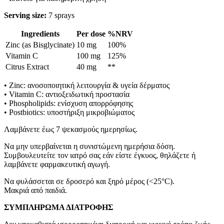
Serving size:
7 sprays
Ingredients
Per dose
%NRV
Zinc (as Bisglycinate)
10 mg
100%
Vitamin C
100 mg
125%
Citrus Extract
40 mg
**
• Zinc: ανοσοποιητική λειτουργία & υγεία δέρματος
• Vitamin C: αντιοξειδωτική προστασία
• Phospholipids: ενίσχυση απορρόφησης
• Postbiotics: υποστήριξη μικροβιώματος
Λαμβάνετε έως 7 ψεκασμούς ημερησίως.
Να μην υπερβαίνεται η συνιστώμενη ημερήσια δόση.
Συμβουλευτείτε τον ιατρό σας εάν είστε έγκυος, θηλάζετε ή
λαμβάνετε φαρμακευτική αγωγή.
Να φυλάσσεται σε δροσερό και ξηρό μέρος (<25°C).
Μακριά από παιδιά.
ΣΥΜΠΛΗΡΩΜΑ ΔΙΑΤΡΟΦΗΣ