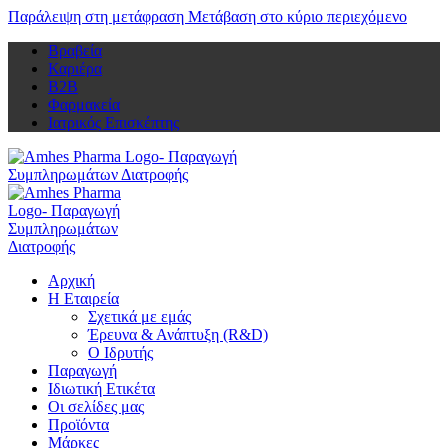
Παράλειψη στη μετάφραση
Μετάβαση στο κύριο περιεχόμενο
Βραβεία
Καριέρα
Β2Β
Φαρμακεία
Ιατρικός Επισκέπτης
Αρχική
Η Εταιρεία
Σχετικά με εμάς
Έρευνα & Ανάπτυξη (R&D)
Ο Ιδρυτής
Παραγωγή
Ιδιωτική Ετικέτα
Οι σελίδες μας
Προϊόντα
Μάρκες