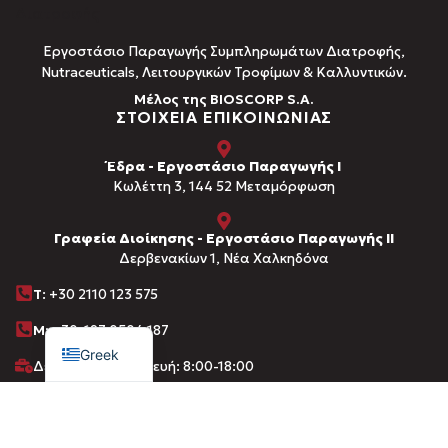
Εργοστάσιο Παραγωγής Συμπληρωμάτων Διατροφής,
Νutraceuticals, Λειτουργικών Τροφίμων & Καλλυντικών.
Μέλος της BIOSCORP S.A.
ΣΤΟΙΧΕΙΑ ΕΠΙΚΟΙΝΩΝΙΑΣ
Έδρα - Εργοστάσιο Παραγωγής Ι
Kωλέττη 3, 144 52 Μεταμόρφωση
Γραφεία Διοίκησης - Εργοστάσιο Παραγωγής ΙΙ
Δερβενακίων 1, Νέα Χαλκηδόνα
Τ
: +30 2110 123 575
English
M:
+30 697 0504 187
Greek
Δευτέρα-Παρασκευή: 8:00-18:00
info@amhes.com
ΚΑΤΑΛΟΓΟΣ