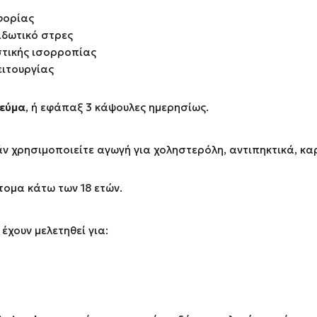
φορίας
ιδωτικό στρες
στικής ισορροπίας
ειτουργίας
γεύμα
, ή εφάπαξ 3 κάψουλες ημερησίως.
άν χρησιμοποιείτε αγωγή για χοληστερόλη, αντιπηκτικά, κα
τομα κάτω των 18 ετών.
χουν μελετηθεί για: