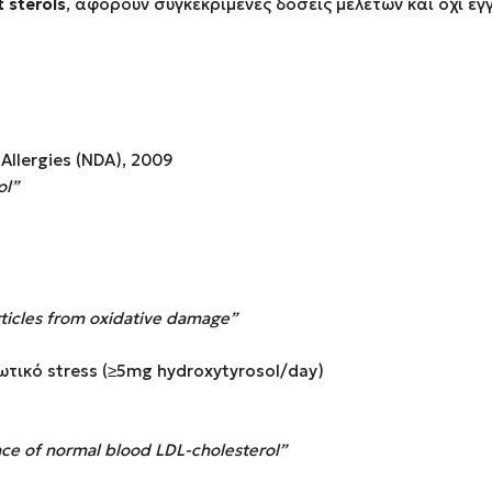
 sterols
, αφορούν συγκεκριμένες δόσεις μελετών και όχι ε
 Allergies (NDA), 2009
ol”
rticles from oxidative damage”
τικό stress (≥5mg hydroxytyrosol/day)
ce of normal blood LDL-cholesterol”