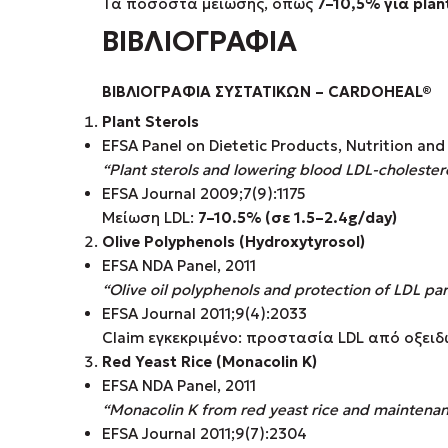
Τα ποσοστά μείωσης, όπως
7–10,5% για plant
ΒΙΒΛΙΟΓΡΑΦΙΑ
ΒΙΒΛΙΟΓΡΑΦΙΑ ΣΥΣΤΑΤΙΚΩΝ – CARDOHEAL®
Plant Sterols
EFSA Panel on Dietetic Products, Nutrition and
“Plant sterols and lowering blood LDL-cholester
EFSA Journal 2009;7(9):1175
Μείωση LDL:
7–10.5% (
σε
1.5–2.4g/day)
Olive Polyphenols (Hydroxytyrosol)
EFSA NDA Panel, 2011
“Olive oil polyphenols and protection of LDL pa
EFSA Journal 2011;9(4):2033
Claim εγκεκριμένο: προστασία LDL από οξειδω
Red Yeast Rice (Monacolin K)
EFSA NDA Panel, 2011
“Monacolin K from red yeast rice and maintenan
EFSA Journal 2011;9(7):2304