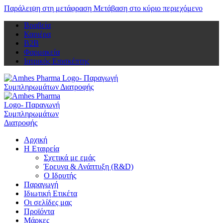
Παράλειψη στη μετάφραση
Μετάβαση στο κύριο περιεχόμενο
Βραβεία
Καριέρα
Β2Β
Φαρμακεία
Ιατρικός Επισκέπτης
Αρχική
Η Εταιρεία
Σχετικά με εμάς
Έρευνα & Ανάπτυξη (R&D)
Ο Ιδρυτής
Παραγωγή
Ιδιωτική Ετικέτα
Οι σελίδες μας
Προϊόντα
Μάρκες