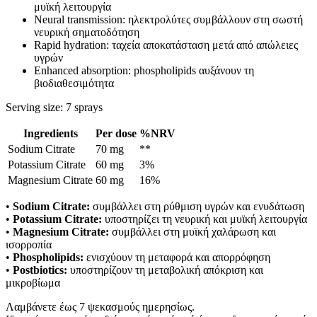
μυϊκή λειτουργία
Neural transmission: ηλεκτρολύτες συμβάλλουν στη σωστή
νευρική σηματοδότηση
Rapid hydration: ταχεία αποκατάσταση μετά από απώλειες
υγρών
Enhanced absorption: phospholipids αυξάνουν τη
βιοδιαθεσιμότητα
Serving size: 7 sprays
Ingredients
Per dose
%NRV
Sodium Citrate
70 mg
**
Potassium Citrate
60 mg
3%
Magnesium Citrate
60 mg
16%
•
Sodium Citrate:
συμβάλλει στη ρύθμιση υγρών και ενυδάτωση
•
Potassium Citrate:
υποστηρίζει τη νευρική και μυϊκή λειτουργία
•
Magnesium Citrate:
συμβάλλει στη μυϊκή χαλάρωση και
ισορροπία
•
Phospholipids:
ενισχύουν τη μεταφορά και απορρόφηση
•
Postbiotics:
υποστηρίζουν τη μεταβολική απόκριση και
μικροβίωμα
Λαμβάνετε έως 7 ψεκασμούς ημερησίως.