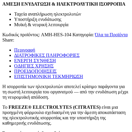
ΑΜΕΣΗ ΕΝΥΔΑΤΩΣΗ & ΗΛΕΚΤΡΟΛΥΤΙΚΗ ΙΣΟΡΡΟΠΙΑ
Ταχεία αναπλήρωση ηλεκτρολυτών
Υποστήριξη ενυδάτωσης
Μυϊκή & νευρική λειτουργία
Κωδικός προϊόντος:
AMH-HES-104
Κατηγορία:
Όλα τα Προϊόντα
Share:
Περιγραφή
ΔΙΑΤΡΟΦΙΚΕΣ ΠΛΗΡΟΦΟΡΙΕΣ
ΕΝΕΡΓΗ ΣΥΝΘΕΣΗ
ΟΔΗΓΙΕΣ ΧΡΗΣΗΣ
ΠΡΟΕΙΔΟΠΟΙΗΣΕΙΣ
ΕΠΙΣΤΗΜΟΝΙΚΗ ΤΕΚΜΗΡΙΩΣΗ
Η ισορροπία των ηλεκτρολυτών αποτελεί κρίσιμο παράγοντα για
τη σωστή λειτουργία του οργανισμού — από την ενυδάτωση μέχρι
τη νευρομυϊκή απόδοση.
Το
FREEZE® ELECTROLYTES (CITRATES)
είναι μια
προηγμένη φόρμουλα σχεδιασμένη για την άμεση αποκατάσταση
της ηλεκτρολυτικής ισορροπίας και την υποστήριξη της
καθημερινής ενυδάτωσης.