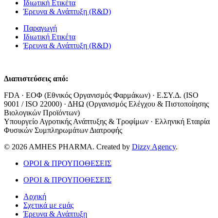
Ιδιωτική Ετικέτα
Έρευνα & Ανάπτυξη (R&D)
Παραγωγή
Ιδιωτική Ετικέτα
Έρευνα & Ανάπτυξη (R&D)
Διαπιστεύσεις από:
FDA · ΕΟΦ (Εθνικός Οργανισμός Φαρμάκων) · Ε.ΣΥ.Δ. (ISO
9001 / ISO 22000) · ΔΗΩ (Οργανισμός Ελέγχου & Πιστοποίησης
Βιολογικών Προϊόντων)
Υπουργείο Αγροτικής Ανάπτυξης & Τροφίμων · Ελληνική Εταιρία
Φυσικών Συμπληρωμάτων Διατροφής
© 2026 AMHES PHARMA. Created by
Dizzy Agency
.
ΟΡΟΙ & ΠΡΟΥΠΟΘΕΣΕΙΣ
ΟΡΟΙ & ΠΡΟΥΠΟΘΕΣΕΙΣ
Αρχική
Σχετικά με εμάς
Έρευνα & Ανάπτυξη