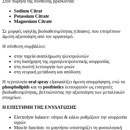
Στον πυρήνα της σύνθεσης βρίσκονται:
Sodium Citrat
Potassium Citrate
Magnesium Citrate
Σε μορφές υψηλής βιοδιαθεσιμότητας (citrates), που επιτρέπουν
άμεση αξιοποίηση από τον οργανισμό.
Η σύνθεση συμβάλλει:
στην ταχεία αναπλήρωση ηλεκτρολυτών
στη διατήρηση της υγροηλεκτρολυτικής ισορροπίας
στη σωστή λειτουργία των μυών
στη νευρική μετάδοση και απόδοση
Η τεχνολογία
oral spray
εξασφαλίζει άμεση απορρόφηση, ενώ τα
phospholipids
και τα
postbiotics
λειτουργούν ως ενισχυτές
βιοδιαθεσιμότητας, βελτιώνοντας την αξιοποίηση των μεταλλικών
στοιχείων.
Η ΕΠΙΣΤΗΜΗ ΤΗΣ ΕΝΥΔΑΤΩΣΗΣ
Electrolyte balance: νάτριο & κάλιο ρυθμίζουν την ισορροπία
υγρών
Muscle function: το μαγνήσιο υποστηρίζει τη φυσιολογική