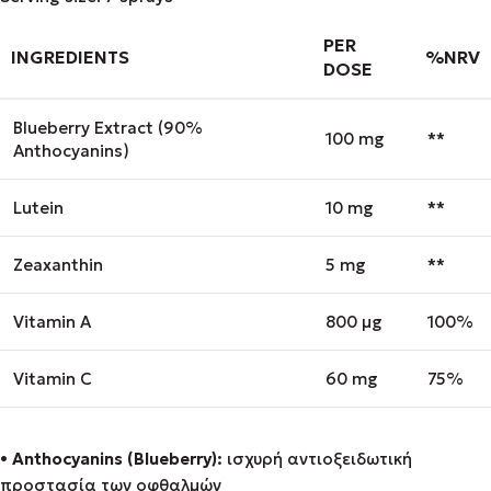
PER
INGREDIENTS
%NRV
DOSE
Blueberry Extract (90%
100 mg
**
Anthocyanins)
Lutein
10 mg
**
Zeaxanthin
5 mg
**
Vitamin A
800 μg
100%
Vitamin C
60 mg
75%
•
Anthocyanins (Blueberry):
ισχυρή αντιοξειδωτική
προστασία των οφθαλμών