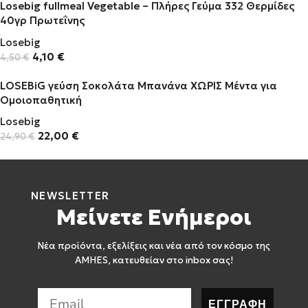
Losebig fullmeal Vegetable – Πλήρες Γεύμα 332 Θερμίδες
40γρ Πρωτεΐνης
Losebig
4,10
€
4,50
€
LOSEBiG γεύση Σοκολάτα Μπανάνα ΧΩΡΙΣ Μέντα για
Ομοιοπαθητική
Losebig
22,00
€
24,90
€
NEWSLETTER
Μείνετε Ενήμεροι
Νέα προϊόντα, εξελίξεις και νέα από τον κόσμο της
AMHES, κατευθείαν στο inbox σας!
ΕΓΓΡΑΦΗ