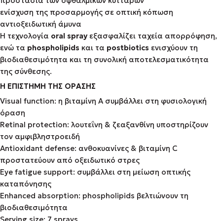
προστασία των οφθαλμικών κυττάρων
ενίσχυση της προσαρμογής σε οπτική κόπωση
αντιοξειδωτική άμυνα
Η τεχνολογία
oral spray
εξασφαλίζει ταχεία απορρόφηση,
ενώ τα
phospholipids
και τα
postbiotics
ενισχύουν τη
βιοδιαθεσιμότητα και τη συνολική αποτελεσματικότητα
της σύνθεσης.
Η ΕΠΙΣΤΗΜΗ ΤΗΣ ΟΡΑΣΗΣ
Visual function: η βιταμίνη A συμβάλλει στη φυσιολογική
όραση
Retinal protection: λουτεΐνη & ζεαξανθίνη υποστηρίζουν
τον αμφιβληστροειδή
Antioxidant defense: ανθοκυανίνες & βιταμίνη C
προστατεύουν από οξειδωτικό στρες
Eye fatigue support: συμβάλλει στη μείωση οπτικής
καταπόνησης
Enhanced absorption: phospholipids βελτιώνουν τη
βιοδιαθεσιμότητα
Serving size: 7 sprays